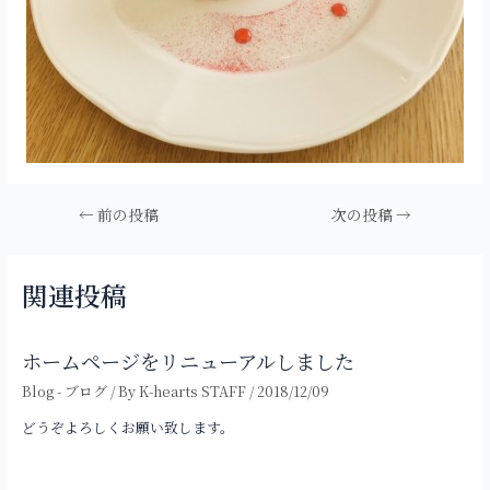
投
←
前の投稿
次の投稿
→
稿
ナ
ビ
関連投稿
ゲ
ー
シ
ホームページをリニューアルしました
ョ
ン
Blog - ブログ
/ By
K-hearts STAFF
/
2018/12/09
どうぞよろしくお願い致します。