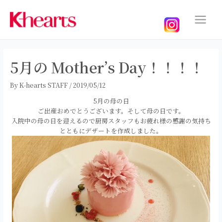
内
容
を
Main
ス
Menu
キ
ッ
5月の Mother’s Day！！！！
プ
By
K-hearts STAFF
/
2019/05/12
5月の母の日
ご出産おめでとうございます。そして母の日です。
入院中の母の日を迎えるので厨房スタッフもお疲れ様の感謝の気持ち
とともにデザートを作成しました。