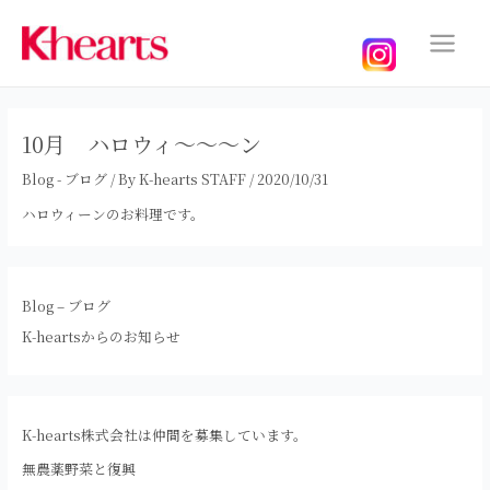
内
容
を
Main
ス
Menu
キ
ッ
10月 ハロウィ～～～ン
プ
Blog - ブログ
/ By
K-hearts STAFF
/
2020/10/31
ハロウィーンのお料理です。
Blog – ブログ
K-heartsからのお知らせ
K-hearts株式会社は仲間を募集しています。
無農薬野菜と復興