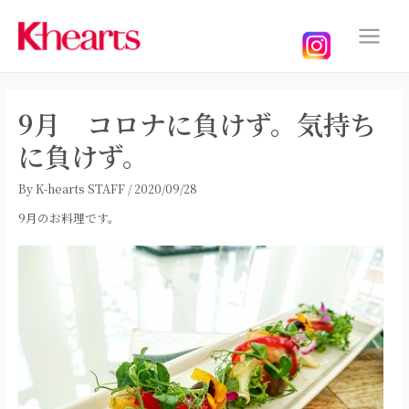
内
容
を
Main
ス
Menu
キ
ッ
9月 コロナに負けず。気持ち
プ
に負けず。
By
K-hearts STAFF
/
2020/09/28
9月のお料理です。