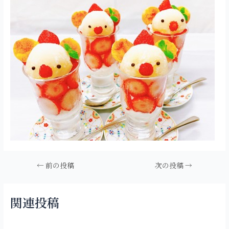
投
←
前の投稿
次の投稿
→
稿
ナ
ビ
関連投稿
ゲ
ー
シ