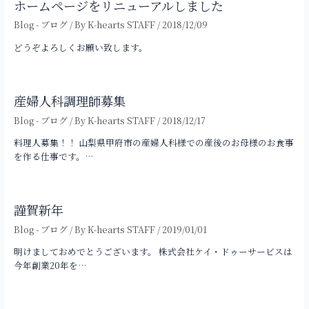
ホームページをリニューアルしました
ョ
ン
Blog - ブログ
/ By
K-hearts STAFF
/
2018/12/09
どうぞよろしくお願い致します。
産婦人科調理師募集
Blog - ブログ
/ By
K-hearts STAFF
/
2018/12/17
料理人募集！！ 山梨県甲府市の産婦人科様での産後のお母様のお食事
を作る仕事です。…
謹賀新年
Blog - ブログ
/ By
K-hearts STAFF
/
2019/01/01
明けましておめでとうございます。 株式会社ケイ・ドゥーサービスは
今年創業20年を…