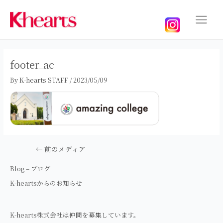
内
容
を
Main
ス
Menu
キ
ッ
footer_ac
プ
By
K-hearts STAFF
/
2023/05/09
投
←
前のメディア
稿
ナ
Blog – ブログ
ビ
K-heartsからのお知らせ
ゲ
ー
シ
K-hearts株式会社は仲間を募集しています。
ョ