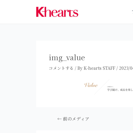
内
容
を
ス
キ
ッ
プ
img_value
コメントする
/ By
K-hearts STAFF
/
2023/0
投
←
前のメディア
稿
ナ