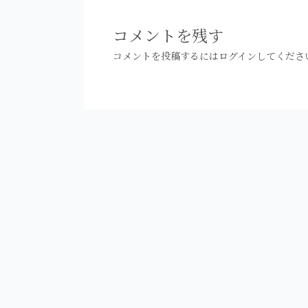
ビ
ゲ
コメントを残す
ー
コメントを投稿するには
ログイン
してくださ
シ
ョ
ン