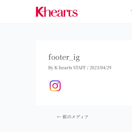
内
容
を
ス
キ
ッ
プ
footer_ig
By
K-hearts STAFF
/
2023/04/29
投
←
前のメディア
稿
ナ