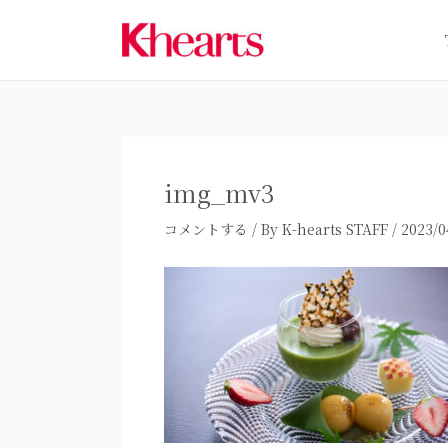
内
容
を
ス
キ
ッ
プ
img_mv3
コメントする
/ By
K-hearts STAFF
/
2023/0