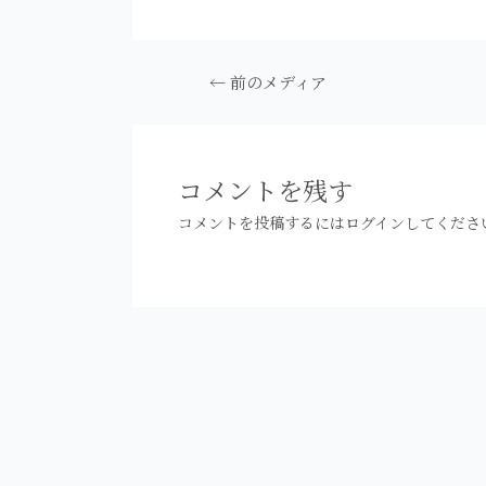
投
←
前のメディア
稿
ナ
ビ
ゲ
コメントを残す
ー
コメントを投稿するには
ログイン
してくださ
シ
ョ
ン