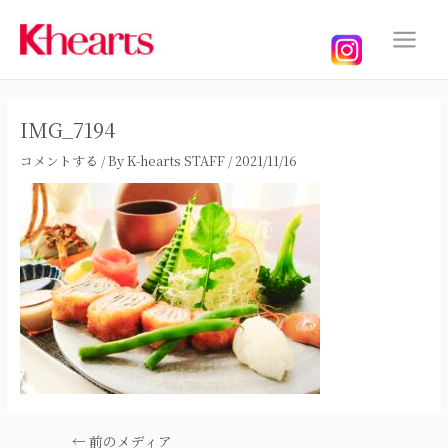
内
容
を
Main
ス
Menu
キ
ッ
IMG_7194
プ
コメントする
/ By
K-hearts STAFF
/
2021/11/16
投
←
前のメディア