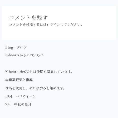
稿
ナ
ビ
コメントを残す
ゲ
コメントを投稿するには
ログイン
してください。
ー
シ
ョ
ン
Blog – ブログ
K-heartsからのお知らせ
K-hearts株式会社は仲間を募集しています。
無農薬野菜と復興
社名を変更し、新たな歩みを始めます。
10月 ハロウィーン
9月 中秋の名月