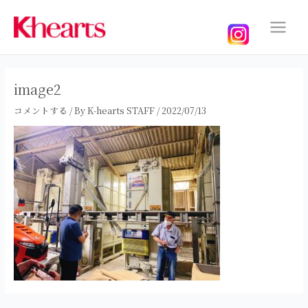
内
容
を
Main
ス
Menu
キ
ッ
image2
プ
コメントする
/ By
K-hearts STAFF
/
2022/07/13