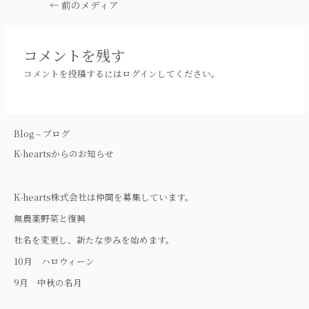
投
←
前のメディア
稿
ナ
ビ
コメントを残す
ゲ
コメントを投稿するには
ログイン
してください。
ー
シ
ョ
ン
Blog – ブログ
K-heartsからのお知らせ
K-hearts株式会社は仲間を募集しています。
無農薬野菜と復興
社名を変更し、新たな歩みを始めます。
10月 ハロウィーン
9月 中秋の名月