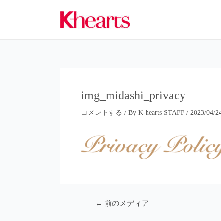
内
容
を
ス
キ
ッ
プ
img_midashi_privacy
コメントする
/ By
K-hearts STAFF
/
2023/04/2
投
←
前のメディア
稿