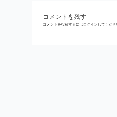
ナ
ビ
ゲ
コメントを残す
ー
コメントを投稿するには
ログイン
してくださ
シ
ョ
ン