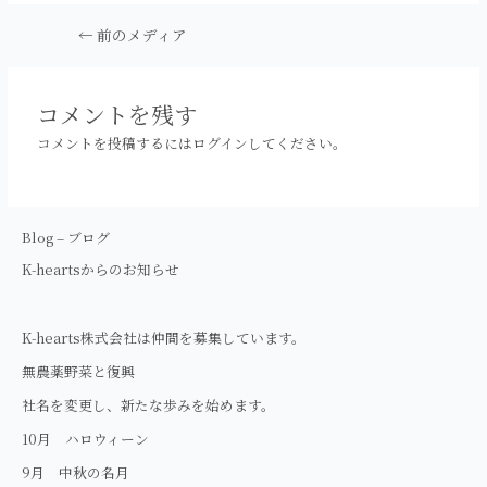
投
←
前のメディア
稿
ナ
ビ
コメントを残す
ゲ
コメントを投稿するには
ログイン
してください。
ー
シ
ョ
ン
Blog – ブログ
K-heartsからのお知らせ
K-hearts株式会社は仲間を募集しています。
無農薬野菜と復興
社名を変更し、新たな歩みを始めます。
10月 ハロウィーン
9月 中秋の名月