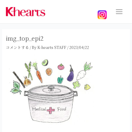
内
容
を
Main
ス
Menu
キ
ッ
img_top_epi2
プ
コメントする
/ By
K-hearts STAFF
/
2023/04/22