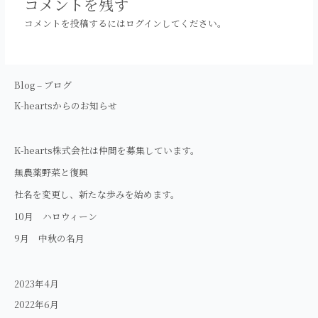
コメントを残す
ゲ
コメントを投稿するには
ログイン
してください。
ー
シ
ョ
ン
Blog – ブログ
K-heartsからのお知らせ
K-hearts株式会社は仲間を募集しています。
無農薬野菜と復興
社名を変更し、新たな歩みを始めます。
10月 ハロウィーン
9月 中秋の名月
2023年4月
2022年6月