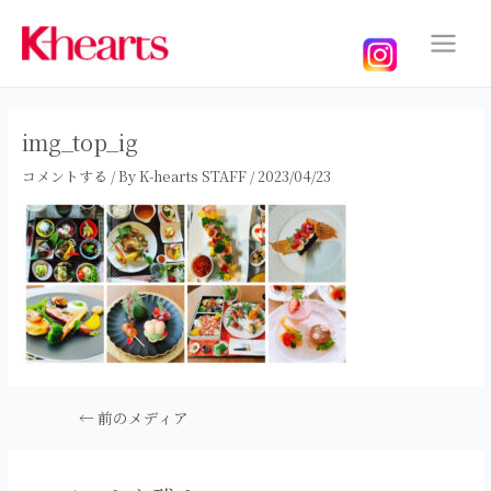
内
容
を
Main
ス
Menu
キ
ッ
img_top_ig
プ
コメントする
/ By
K-hearts STAFF
/
2023/04/23
投
←
前のメディア
稿
ナ
ビ