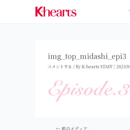
内
容
を
ス
キ
ッ
プ
img_top_midashi_epi3
コメントする
/ By
K-hearts STAFF
/
2023/0
投
←
前のメディア